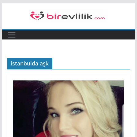
Skip
to
content
istanbulda aşk