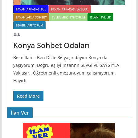
BAYAN ARKADAS BUL
BAYAN ARKADAS ILANLARI
BAYANLARLA SOHBET
EVLENMEK İSTIYORUM
İSLAMI EVLILIK
SEVGILI ARIYORUM
Konya Sohbet Odaları
Bismillah… Ben Dicle 36 yaşındayım Konya da
yaşıyorum, Doğru eş İyi insannn SEVGİ VE SAYGIYLA
Yaklaşır.. Öğretmenlik mezunuyum çalışmıyorum.
Hayırlı
Read More
İlan Ver