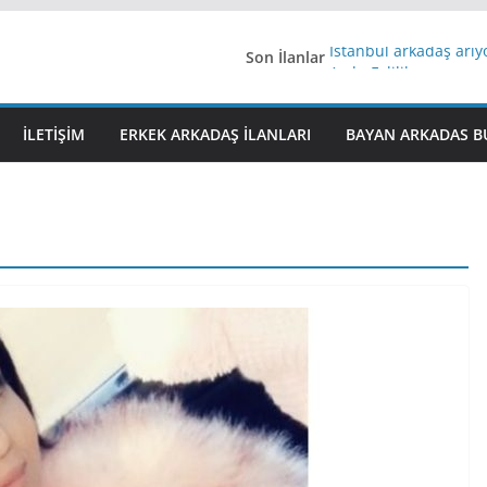
Son İlanlar
İstanbul arkadaş arı
AydınEvlilik
Yeni Bir Aşk Lazım
Ağrıli Suriyeli Bayanl
İLETIŞIM
ERKEK ARKADAŞ ILANLARI
BAYAN ARKADAS B
iş arayanlara iş