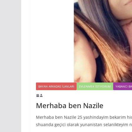
BAYAN ARKADAS ILANLARI
EVLENMEK İSTIYORUM
YABANCI B
Merhaba ben Nazile
Merhaba ben Nazile 25 yashindayim bekarim hic
shuanda geçici olarak yunanistan selanikteyim n