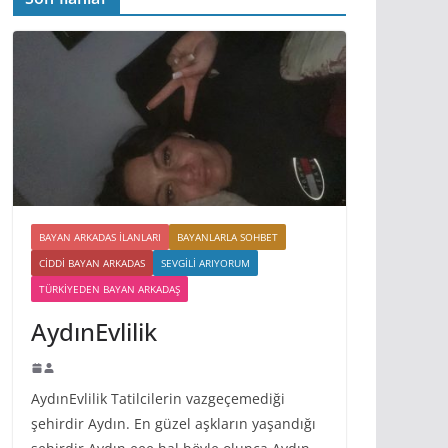
BAYAN ARKADAS ILANLARI
BAYANLARLA SOHBET
CIDDI BAYAN ARKADAS
SEVGILI ARIYORUM
TÜRKIYEDEN BAYAN ARKADAŞ
AydınEvlilik
AydınEvlilik Tatilcilerin vazgeçemediği
şehirdir Aydın. En güzel aşkların yaşandığı