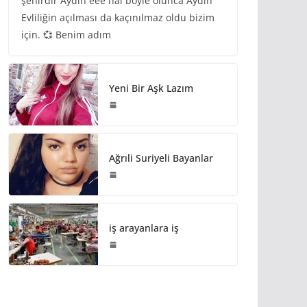
şehirdir Aydın eee hal böyle olunca Aydın
Evliliğin açılması da kaçınılmaz oldu bizim
için. 💞 Benim adım
Yeni Bir Aşk Lazım
Ağrıli Suriyeli Bayanlar
iş arayanlara iş