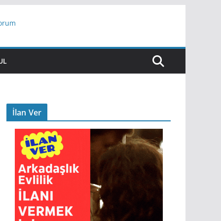
yorum
ar
UL
İlan Ver