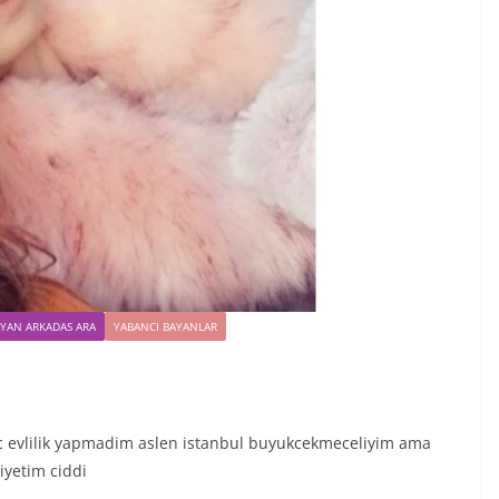
AYAN ARKADAS ARA
YABANCI BAYANLAR
 evlilik yapmadim aslen istanbul buyukcekmeceliyim ama
iyetim ciddi