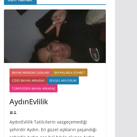
BAYAN ARKADAS ILANLARI
BAYANLARLA SOHBET
CIDDI BAYAN ARKADAS
SEVGILI ARIYORUM
TÜRKIYEDEN BAYAN ARKADAŞ
AydınEvlilik
AydınEvlilik Tatilcilerin vazgeçemediği
şehirdir Aydın. En güzel aşkların yaşandığı