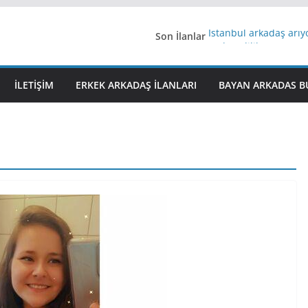
Son İlanlar
İstanbul arkadaş arı
AydınEvlilik
Yeni Bir Aşk Lazım
Ağrıli Suriyeli Bayanl
İLETIŞIM
ERKEK ARKADAŞ ILANLARI
BAYAN ARKADAS B
iş arayanlara iş