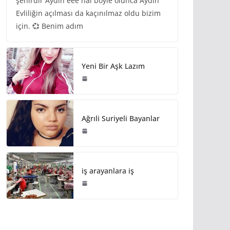
şehirdir Aydın eee hal böyle olunca Aydın
Evliliğin açılması da kaçınılmaz oldu bizim
için. 💞 Benim adım
Yeni Bir Aşk Lazım
Ağrıli Suriyeli Bayanlar
iş arayanlara iş