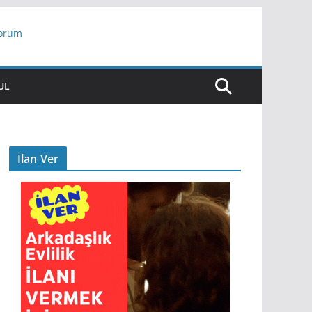
yorum
ar
UL
İlan Ver