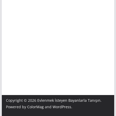
Copyright © 2026
Evlenmek İsteyen Bayanlarla Tanışın
.
Powered by
ColorMag
and
WordPress
.