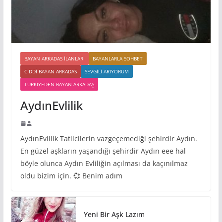
BAYAN ARKADAS ILANLARI
BAYANLARLA SOHBET
CIDDI BAYAN ARKADAS
SEVGILI ARIYORUM
TÜRKIYEDEN BAYAN ARKADAŞ
AydınEvlilik
AydınEvlilik Tatilcilerin vazgeçemediği şehirdir Aydın.
En güzel aşkların yaşandığı şehirdir Aydın eee hal
böyle olunca Aydın Evliliğin açılması da kaçınılmaz
oldu bizim için. 💞 Benim adım
Yeni Bir Aşk Lazım