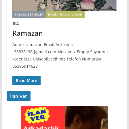
BOŞANMIŞ ERKEKLER
ERKEK ARKADAŞ ILANLARI
Ramazan
Adınız ramazan Email Adresiniz
r33838196@gmail.com Mesajınız Empty Soyadınız
koçer Size Ulaşabileceğimiz Telefon Numarası
05395914628
Read More
İlan Ver