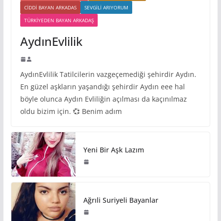
CIDDI BAYAN ARKADAS
SEVGILI ARIYORUM
TÜRKIYEDEN BAYAN ARKADAŞ
AydınEvlilik
AydınEvlilik Tatilcilerin vazgeçemediği şehirdir Aydın.
En güzel aşkların yaşandığı şehirdir Aydın eee hal
böyle olunca Aydın Evliliğin açılması da kaçınılmaz
oldu bizim için. 💞 Benim adım
Yeni Bir Aşk Lazım
Ağrıli Suriyeli Bayanlar