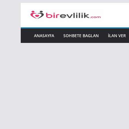
Skip
to
content
ANASAYFA
SOHBETE BAGLAN
İLAN VER