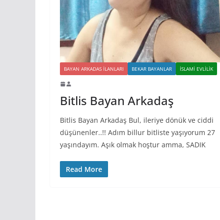
BAYAN ARKADAS ILANLARI
BEKAR BAYANLAR
İSLAMI EVLILIK
Bitlis Bayan Arkadaş
Bitlis Bayan Arkadaş Bul, ileriye dönük ve ciddi
düşünenler..!! Adım billur bitliste yaşıyorum 27
yaşındayım. Aşık olmak hoştur amma, SADIK
Read More