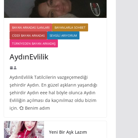
BAYAN ARKADAS ILANLARI
BAYANLARLA SOHBET
CIDDI BAYAN ARKADAS
SEVGILI ARIYORUM
TÜRKIYEDEN BAYAN ARKADAŞ
AydınEvlilik
AydınEvlilik Tatilcilerin vazgeçemediği
şehirdir Aydın. En güzel aşkların yaşandığı
şehirdir Aydın eee hal böyle olunca Aydın
Evliliğin açılması da kaçınılmaz oldu bizim
için. 💞 Benim adım
Yeni Bir Aşk Lazım