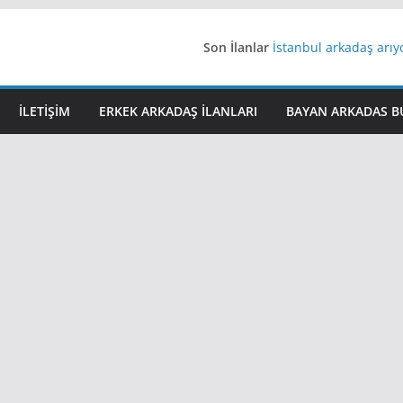
Son İlanlar
İstanbul arkadaş arı
AydınEvlilik
Yeni Bir Aşk Lazım
Ağrıli Suriyeli Bayanl
İLETIŞIM
ERKEK ARKADAŞ ILANLARI
BAYAN ARKADAS B
iş arayanlara iş