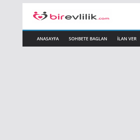
Skip
to
content
ANASAYFA
SOHBETE BAGLAN
İLAN VER