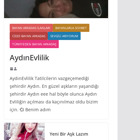
BAYAN ARKADAS ILANLARI
BAYANLARLA SOHBET
CIDDI BAYAN ARKADAS
SEVGILI ARIYORUM
TÜRKIYEDEN BAYAN ARKADAŞ
AydınEvlilik
AydınEvlilik Tatilcilerin vazgeçemediği
şehirdir Aydın. En güzel aşkların yaşandığı
şehirdir Aydın eee hal böyle olunca Aydın
Evliliğin açılması da kaçınılmaz oldu bizim
için. 💞 Benim adım
Yeni Bir Aşk Lazım