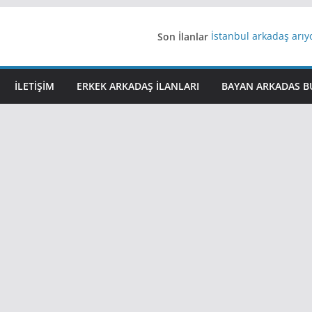
Son İlanlar
İstanbul arkadaş arı
AydınEvlilik
Yeni Bir Aşk Lazım
Ağrıli Suriyeli Bayanl
İLETIŞIM
ERKEK ARKADAŞ ILANLARI
BAYAN ARKADAS B
iş arayanlara iş