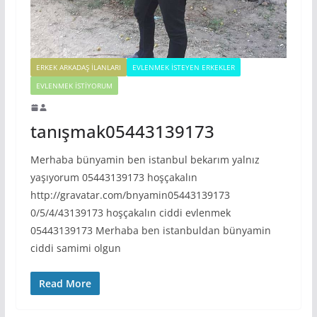
ERKEK ARKADAŞ ILANLARI
EVLENMEK İSTEYEN ERKEKLER
EVLENMEK İSTIYORUM
tanışmak05443139173
Merhaba bünyamin ben istanbul bekarım yalnız
yaşıyorum 05443139173 hoşçakalın
http://gravatar.com/bnyamin05443139173
0/5/4/43139173 hoşçakalın ciddi evlenmek
05443139173 Merhaba ben istanbuldan bünyamin
ciddi samimi olgun
Read More