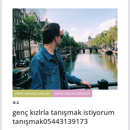
ERKEK ARKADAŞ ILANLARI
BAYAN ARAYAN ERKEKLER
genç kızlrla tanışmak istiyorum
tanışmak05443139173