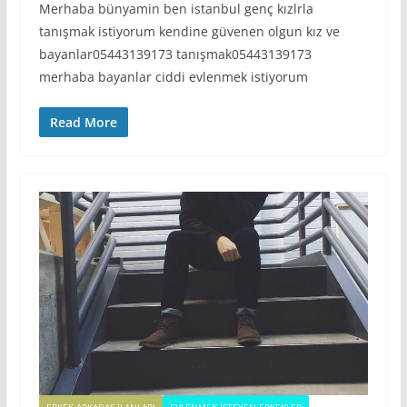
Merhaba bünyamin ben istanbul genç kızlrla
tanışmak istiyorum kendine güvenen olgun kız ve
bayanlar05443139173 tanışmak05443139173
merhaba bayanlar ciddi evlenmek istiyorum
Read More
ERKEK ARKADAŞ ILANLARI
EVLENMEK İSTEYEN ERKEKLER