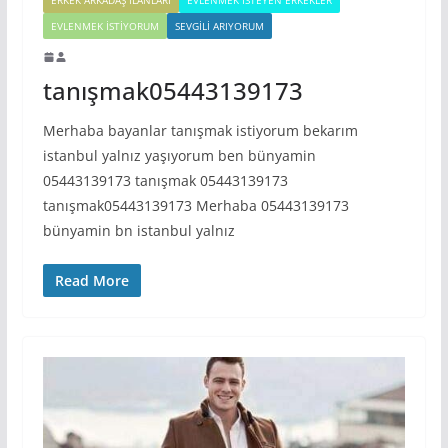
EVLENMEK İSTIYORUM
SEVGILI ARIYORUM
tanışmak05443139173
Merhaba bayanlar tanışmak istiyorum bekarım
istanbul yalnız yaşıyorum ben bünyamin
05443139173 tanışmak 05443139173
tanışmak05443139173 Merhaba 05443139173
bünyamin bn istanbul yalnız
Read More