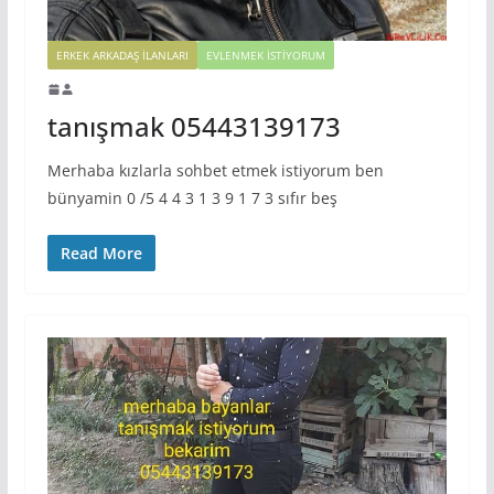
ERKEK ARKADAŞ ILANLARI
EVLENMEK İSTIYORUM
tanışmak 05443139173
Merhaba kızlarla sohbet etmek istiyorum ben
bünyamin 0 /5 4 4 3 1 3 9 1 7 3 sıfır beş
Read More