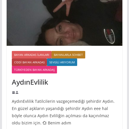
BAYAN ARKADAS ILANLARI
BAYANLARLA SOHBET
CIDDI BAYAN ARKADAS
SEVGILI ARIYORUM
TÜRKIYEDEN BAYAN ARKADAŞ
AydınEvlilik
AydınEvlilik Tatilcilerin vazgeçemediği şehirdir Aydın.
En güzel aşkların yaşandığı şehirdir Aydın eee hal
böyle olunca Aydın Evliliğin açılması da kaçınılmaz
oldu bizim için. 💞 Benim adım