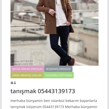
BAYAN ARAYAN ERKEKLER
BOŞANMIŞ ERKEKLER
ERKEK ARKADAŞ ILANLARI
EVLENMEK İSTIYORUM
tanışmak 05443139173
merhaba bünyamin ben istanbul bekarım bayanlarla
tanışmak istiyorum 05443139173 Merhaba bünyamin