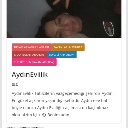
BAYAN ARKADAS ILANLARI
BAYANLARLA SOHBET
CIDDI BAYAN ARKADAS
SEVGILI ARIYORUM
TÜRKIYEDEN BAYAN ARKADAŞ
AydınEvlilik
AydınEvlilik Tatilcilerin vazgeçemediği şehirdir Aydın.
En güzel aşkların yaşandığı şehirdir Aydın eee hal
böyle olunca Aydın Evliliğin açılması da kaçınılmaz
oldu bizim için. 💞 Benim adım