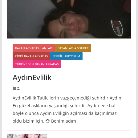
BAYAN ARKADAS ILANLARI
BAYANLARLA SOHBET
CIDDI BAYAN ARKADAS
SEVGILI ARIYORUM
TÜRKIYEDEN BAYAN ARKADAŞ
AydınEvlilik
AydınEvlilik Tatilcilerin vazgeçemediği şehirdir Aydın.
En güzel aşkların yaşandığı şehirdir Aydın eee hal
böyle olunca Aydın Evliliğin açılması da kaçınılmaz
oldu bizim için. 💞 Benim adım