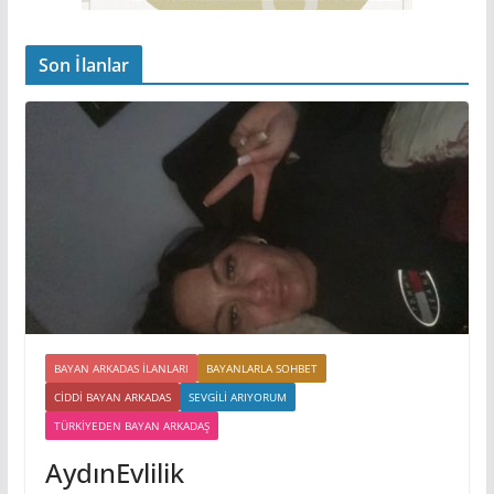
Son İlanlar
BAYAN ARKADAS ILANLARI
BAYANLARLA SOHBET
CIDDI BAYAN ARKADAS
SEVGILI ARIYORUM
TÜRKIYEDEN BAYAN ARKADAŞ
AydınEvlilik