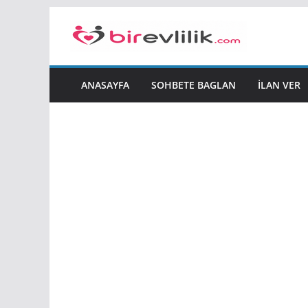
Skip
to
content
ANASAYFA
SOHBETE BAGLAN
İLAN VER