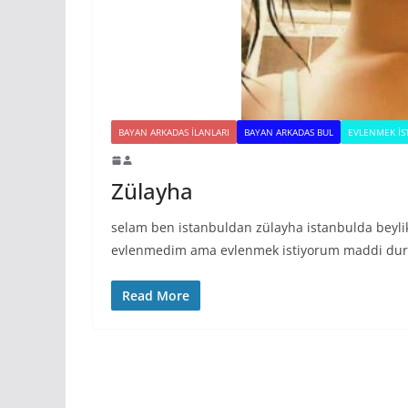
BAYAN ARKADAS ILANLARI
BAYAN ARKADAS BUL
EVLENMEK İS
Zülayha
selam ben istanbuldan zülayha istanbulda beyli
evlenmedim ama evlenmek istiyorum maddi dur
Read More