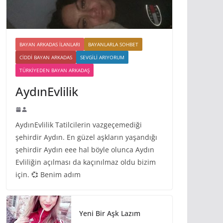
BAYAN ARKADAS ILANLARI
BAYANLARLA SOHBET
CIDDI BAYAN ARKADAS
SEVGILI ARIYORUM
TÜRKIYEDEN BAYAN ARKADAŞ
AydınEvlilik
AydınEvlilik Tatilcilerin vazgeçemediği
şehirdir Aydın. En güzel aşkların yaşandığı
şehirdir Aydın eee hal böyle olunca Aydın
Evliliğin açılması da kaçınılmaz oldu bizim
için. 💞 Benim adım
Yeni Bir Aşk Lazım