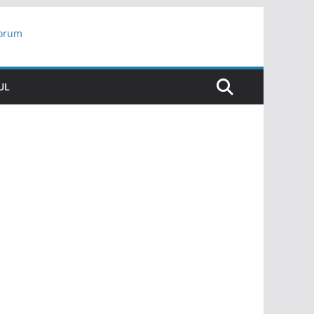
yorum
ar
UL