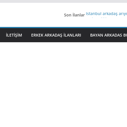
Son İlanlar
İstanbul arkadaş arı
AydınEvlilik
Yeni Bir Aşk Lazım
Ağrıli Suriyeli Bayanl
İLETIŞIM
ERKEK ARKADAŞ ILANLARI
BAYAN ARKADAS B
iş arayanlara iş