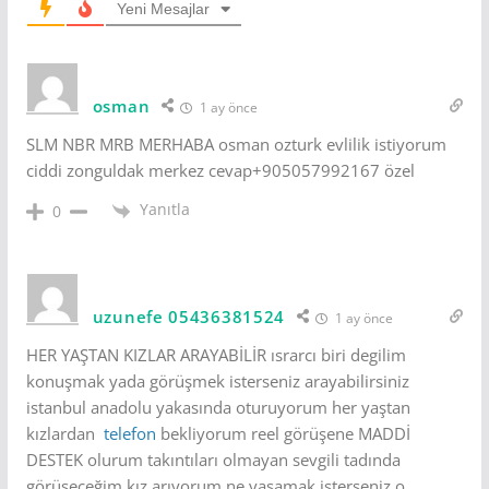
Yeni Mesajlar
osman
1 ay önce
SLM NBR MRB MERHABA osman ozturk evlilik istiyorum
ciddi zonguldak merkez cevap+905057992167 özel
Yanıtla
0
uzunefe 05436381524
1 ay önce
HER YAŞTAN KIZLAR ARAYABİLİR ısrarcı biri degilim
konuşmak yada görüşmek isterseniz arayabilirsiniz
istanbul anadolu yakasında oturuyorum her yaştan
kızlardan
telefon
bekliyorum reel görüşene MADDİ
DESTEK olurum takıntıları olmayan sevgili tadında
görüşeceğim kız arıyorum ne yaşamak isterseniz o