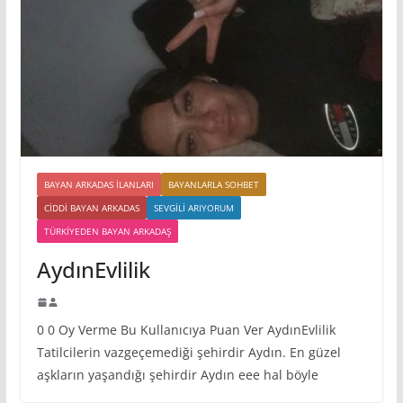
BAYAN ARKADAS ILANLARI
BAYANLARLA SOHBET
CIDDI BAYAN ARKADAS
SEVGILI ARIYORUM
TÜRKIYEDEN BAYAN ARKADAŞ
AydınEvlilik
0 0 Oy Verme Bu Kullanıcıya Puan Ver AydınEvlilik
Tatilcilerin vazgeçemediği şehirdir Aydın. En güzel
aşkların yaşandığı şehirdir Aydın eee hal böyle