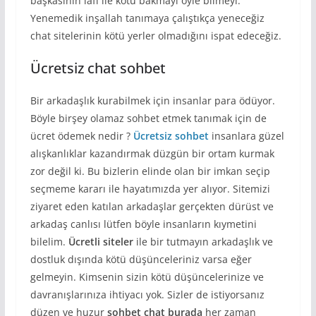
başkasının lafı ile kötü bakmayı öyle bilmeyi.
Yenemedik inşallah tanımaya çalıştıkça yeneceğiz
chat sitelerinin kötü yerler olmadığını ispat edeceğiz.
Ücretsiz chat sohbet
Bir arkadaşlık kurabilmek için insanlar para ödüyor.
Böyle birşey olamaz sohbet etmek tanımak için de
ücret ödemek nedir ?
Ücretsiz sohbet
insanlara güzel
alışkanlıklar kazandırmak düzgün bir ortam kurmak
zor değil ki. Bu bizlerin elinde olan bir imkan seçip
seçmeme kararı ile hayatımızda yer alıyor. Sitemizi
ziyaret eden katılan arkadaşlar gerçekten dürüst ve
arkadaş canlısı lütfen böyle insanların kıymetini
bilelim.
Ücretli siteler
ile bir tutmayın arkadaşlık ve
dostluk dışında kötü düşünceleriniz varsa eğer
gelmeyin. Kimsenin sizin kötü düşüncelerinize ve
davranışlarınıza ihtiyacı yok. Sizler de istiyorsanız
düzen ve huzur
sohbet chat burada
her zaman