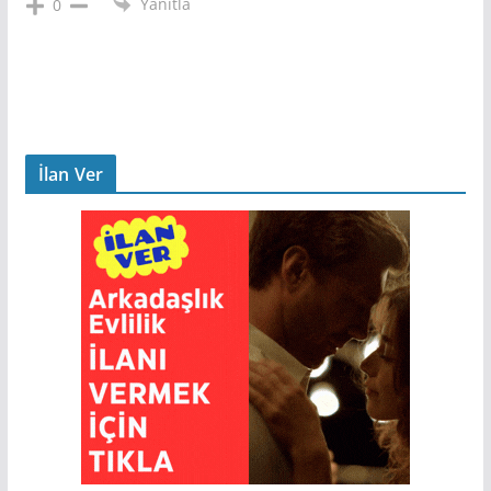
Yanıtla
0
İlan Ver