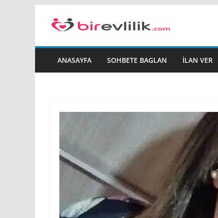
Skip
to
content
ANASAYFA
SOHBETE BAGLAN
İLAN VER