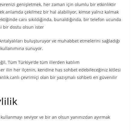
evrenizi genişletmek, her zaman için olumlu bir etkinliktir
çek anlamda çekilmez bir hal alabiliyor, kimse yalnız kalmak
çektiğinde canı sıkıldığında, bunaldığında, bir telefon ucunda
i bir dostu olsun ister
rı, Antalyalıları buluşturuyor ve muhabbet etmelerini sağladığı
k kullanımına sunuyor.
eğil, Tüm Türkiye’de tüm illerden katılım
 her ilin her ilçenin, kendine has sohbet edebileceğiniz kitlesi
 anlık canlı çevrimiçi olan bir yazışmalı sohbeti en güvenilir
ilik
ı kullanmayı seviyor ve bir an olsun yanınızdan ayırmak