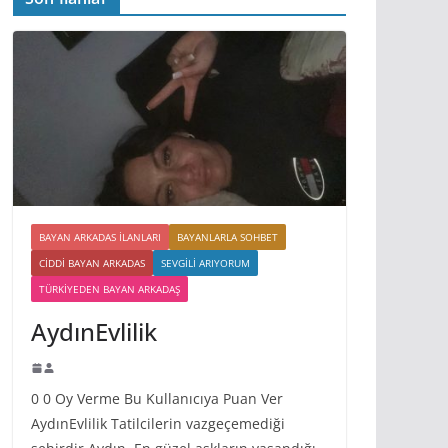
BAYAN ARKADAS ILANLARI
BAYANLARLA SOHBET
CIDDI BAYAN ARKADAS
SEVGILI ARIYORUM
TÜRKIYEDEN BAYAN ARKADAŞ
AydınEvlilik
0 0 Oy Verme Bu Kullanıcıya Puan Ver
AydınEvlilik Tatilcilerin vazgeçemediği