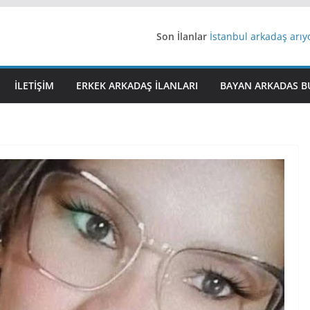
Son İlanlar
İstanbul arkadaş arı
AydınEvlilik
Yeni Bir Aşk Lazım
Ağrıli Suriyeli Bayanl
İLETIŞIM
ERKEK ARKADAŞ ILANLARI
BAYAN ARKADAS B
iş arayanlara iş