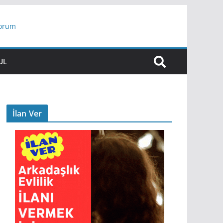
yorum
ar
UL
İlan Ver