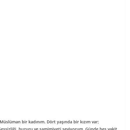
Müslüman bir kadınım. Dört yaşında bir kızım var;
Sessizliği, huzuru ve samimiyeti seviyorum. Günde beş vakit