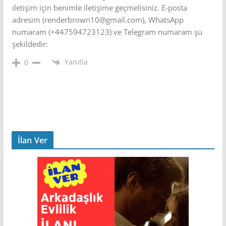
iletişim için benimle iletişime geçmelisiniz. E-posta
adresim (renderbrown10@gmail.com), WhatsApp
numaram (+447594723123) ve Telegram numaram şu
şekildedir:
Yanıtla
0
İlan Ver