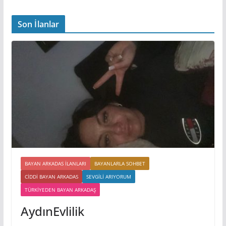
Son İlanlar
BAYAN ARKADAS ILANLARI
BAYANLARLA SOHBET
CIDDI BAYAN ARKADAS
SEVGILI ARIYORUM
TÜRKIYEDEN BAYAN ARKADAŞ
AydınEvlilik