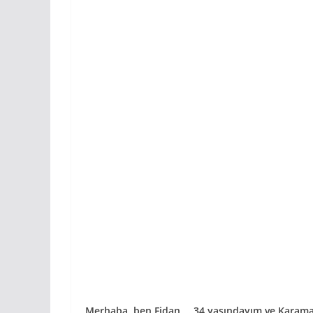
Merhaba, ben Fidan … 34 yaşındayım ve Karama