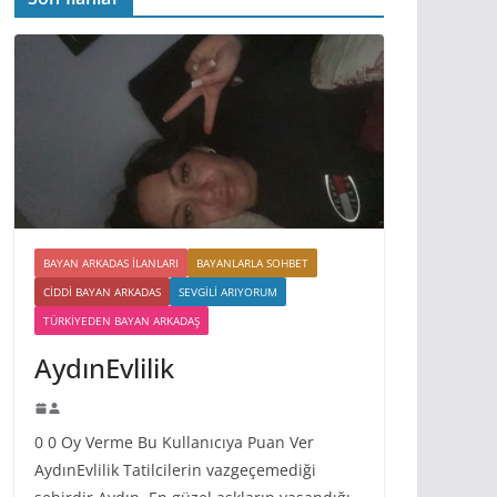
BAYAN ARKADAS ILANLARI
BAYANLARLA SOHBET
CIDDI BAYAN ARKADAS
SEVGILI ARIYORUM
TÜRKIYEDEN BAYAN ARKADAŞ
AydınEvlilik
0 0 Oy Verme Bu Kullanıcıya Puan Ver
AydınEvlilik Tatilcilerin vazgeçemediği