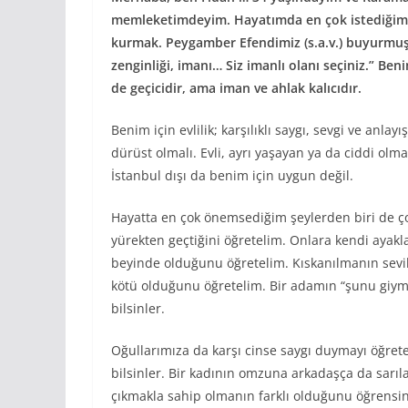
memleketimdeyim. Hayatımda en çok istediğim şe
kurmak. Peygamber Efendimiz (s.a.v.) buyurmuştur
zenginliği, imanı… Siz imanlı olanı seçiniz.” Be
de geçicidir, ama iman ve ahlak kalıcıdır.
Benim için evlilik; karşılıklı saygı, sevgi ve anl
dürüst olmalı. Evli, ayrı yaşayan ya da ciddi o
İstanbul dışı da benim için uygun değil.
Hayatta en çok önemsediğim şeylerden biri de ç
yürekten geçtiğini öğretelim. Onlara kendi ayakl
beyinde olduğunu öğretelim. Kıskanılmanın sevil
kötü olduğunu öğretelim. Bir adamın “şunu giym
bilsinler.
Oğullarımıza da karşı cinse saygı duymayı öğret
bilsinler. Bir kadının omzuna arkadaşça da sarı
çıkmakla sahip olmanın farklı olduğunu öğrensin