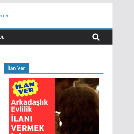
yorum
ar
UL
İlan Ver