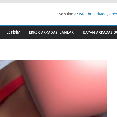
Son İlanlar
İstanbul arkadaş arı
AydınEvlilik
Yeni Bir Aşk Lazım
Ağrıli Suriyeli Bayanl
İLETIŞIM
ERKEK ARKADAŞ ILANLARI
BAYAN ARKADAS B
iş arayanlara iş