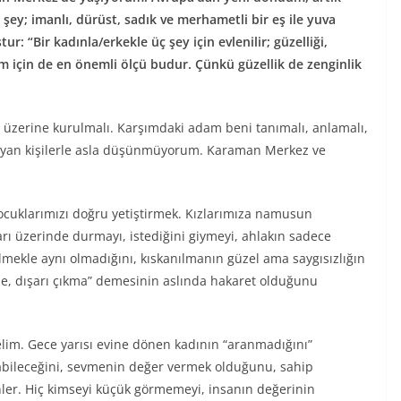
y; imanlı, dürüst, sadık ve merhametli bir eş ile yuva
: “Bir kadınla/erkekle üç şey için evlenilir; güzelliği,
nim için de en önemli ölçü budur. Çünkü güzellik de zenginlik
ayış üzerine kurulmalı. Karşımdaki adam beni tanımalı, anlamalı,
lmayan kişilerle asla düşünmüyorum. Karaman Merkez ve
ocuklarımızı doğru yetiştirmek. Kızlarımıza namusun
arı üzerinde durmayı, istediğini giymeyi, ahlakın sadece
mekle aynı olmadığını, kıskanılmanın güzel ama saygısızlığın
e, dışarı çıkma” demesinin aslında hakaret olduğunu
elim. Gece yarısı evine dönen kadının “aranmadığını”
labileceğini, sevmenin değer vermek olduğunu, sahip
ler. Hiç kimseyi küçük görmemeyi, insanın değerinin