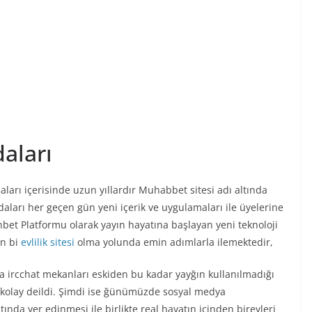
daları
odaları içerisinde uzun yıllardır Muhabbet sitesi adı altında
daları her geçen gün yeni içerik ve uygulamaları ile üyelerine
bet Platformu olarak yayın hayatına başlayan yeni teknoloji
en bi
evlilik sitesi
olma yolunda emin adımlarla ilemektedir,
 yada ircchat mekanları eskiden bu kadar yayğın kullanılmadığı
r kolay deildi. Şimdi ise ğünümüzde sosyal medya
ında yer edinmesi ile birlikte real hayatın içinden bireyleri