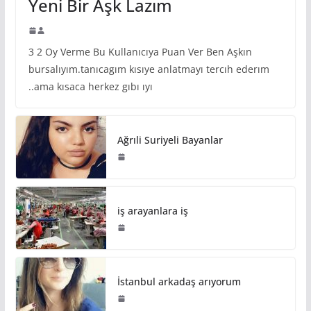
Yeni Bir Aşk Lazım
3 2 Oy Verme Bu Kullanıcıya Puan Ver Ben Aşkın
bursalıyım.tanıcagım kısıye anlatmayı tercıh ederım
..ama kısaca herkez gıbı ıyı
Ağrıli Suriyeli Bayanlar
iş arayanlara iş
İstanbul arkadaş arıyorum