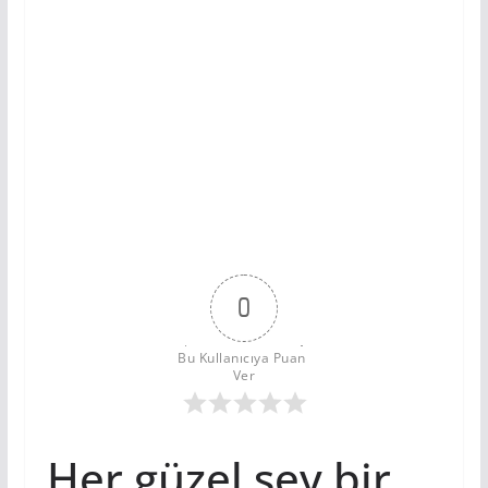
0
Bu Kullanıcıya Puan 
Ver
Her güzel şey bir