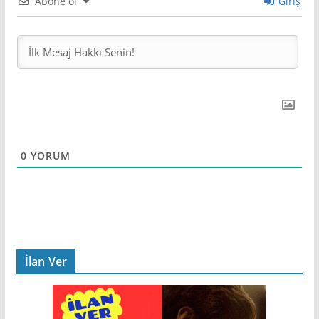
Abone ol
Giriş
0
YORUM
İlan Ver