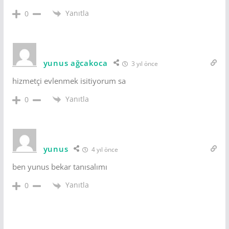
Yanıtla
0
yunus ağcakoca
3 yıl önce
hizmetçi evlenmek isitiyorum sa
Yanıtla
0
yunus
4 yıl önce
ben yunus bekar tanısalımı
Yanıtla
0