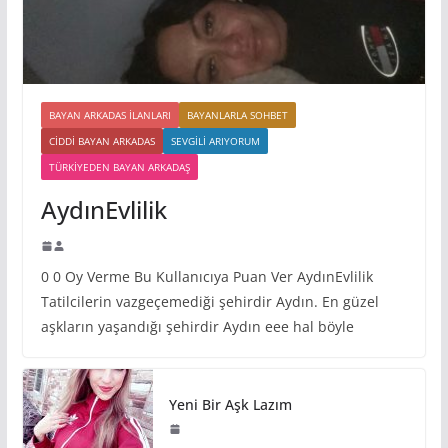
BAYAN ARKADAS ILANLARI
BAYANLARLA SOHBET
CIDDI BAYAN ARKADAS
SEVGILI ARIYORUM
TÜRKIYEDEN BAYAN ARKADAŞ
AydınEvlilik
0 0 Oy Verme Bu Kullanıcıya Puan Ver AydınEvlilik
Tatilcilerin vazgeçemediği şehirdir Aydın. En güzel
aşkların yaşandığı şehirdir Aydın eee hal böyle
Yeni Bir Aşk Lazım