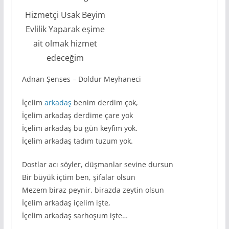
Hizmetçi Usak Beyim
Evlilik Yaparak eşime
ait olmak hizmet
edeceğim
Adnan Şenses – Doldur Meyhaneci
İçelim
arkadaş
benim derdim çok,
İçelim arkadaş derdime çare yok
İçelim arkadaş bu gün keyfim yok.
İçelim arkadaş tadım tuzum yok.
Dostlar acı söyler, düşmanlar sevine dursun
Bir büyük içtim ben, şifalar olsun
Mezem biraz peynir, birazda zeytin olsun
İçelim arkadaş içelim işte,
İçelim arkadaş sarhoşum işte…