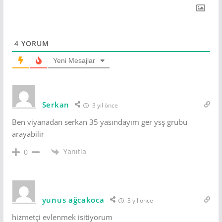
4
YORUM
Yeni Mesajlar
Serkan
3 yıl önce
Ben viyanadan serkan 35 yasındayım ger ysş grubu
arayabilir
Yanıtla
0
yunus ağcakoca
3 yıl önce
hizmetçi evlenmek isitiyorum