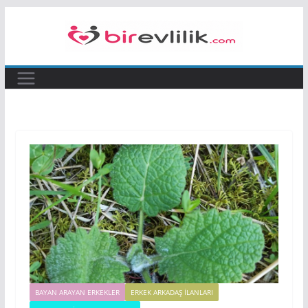
Skip
to
content
BAYAN ARAYAN ERKEKLER
ERKEK ARKADAŞ ILANLARI