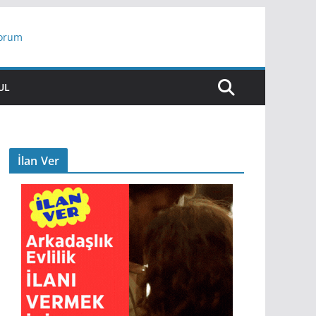
yorum
ar
UL
İlan Ver