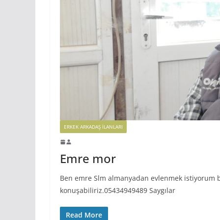
ERKEK ARKADAŞ ILANLARI
Emre mor
Ben emre Slm almanyadan evlenmek istiyorum b
konuşabiliriz.05434949489 Saygılar
Read More