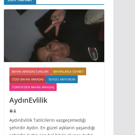
BAYAN ARKADAS ILANLARI
BAYANLARLA SOHBET
CIDDI BAYAN ARKADAS
SEVGILI ARIYORUM
TÜRKIYEDEN BAYAN ARKADAŞ
AydınEvlilik
AydınEvlilik Tatilcilerin vazgeçemediği
şehirdir Aydın. En güzel aşkların yaşandığı