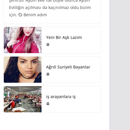
şehirdir Aydın eee hal böyle olunca Aydın
Evliliğin açılması da kaçınılmaz oldu bizim
için. 💞 Benim adım
Yeni Bir Aşk Lazım
Ağrıli Suriyeli Bayanlar
iş arayanlara iş