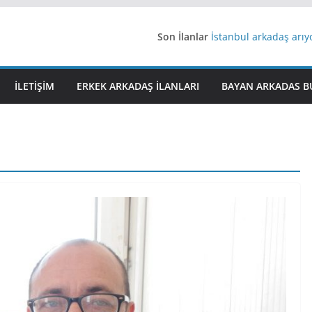
Son İlanlar
İstanbul arkadaş arı
AydınEvlilik
Yeni Bir Aşk Lazım
Ağrıli Suriyeli Bayanl
İLETIŞIM
ERKEK ARKADAŞ ILANLARI
BAYAN ARKADAS B
iş arayanlara iş