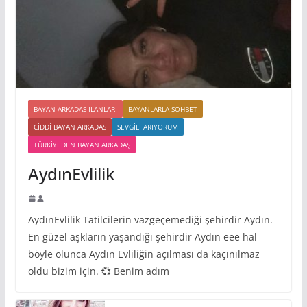
BAYAN ARKADAS ILANLARI
BAYANLARLA SOHBET
CIDDI BAYAN ARKADAS
SEVGILI ARIYORUM
TÜRKIYEDEN BAYAN ARKADAŞ
AydınEvlilik
AydınEvlilik Tatilcilerin vazgeçemediği şehirdir Aydın.
En güzel aşkların yaşandığı şehirdir Aydın eee hal
böyle olunca Aydın Evliliğin açılması da kaçınılmaz
oldu bizim için. 💞 Benim adım