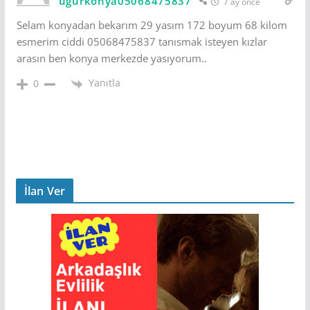
ugurkonya05068475837
7 ay önce
Selam konyadan bekarım 29 yasım 172 boyum 68 kilom
esmerim ciddi 05068475837 tanısmak isteyen kızlar
arasın ben konya merkezde yasıyorum..
Yanıtla
0
İlan Ver