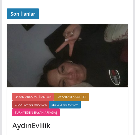
Son İlanlar
BAYAN ARKADAS ILANLARI
BAYANLARLA SOHBET
CIDDI BAYAN ARKADAS
SEVGILI ARIYORUM
TÜRKIYEDEN BAYAN ARKADAŞ
AydınEvlilik