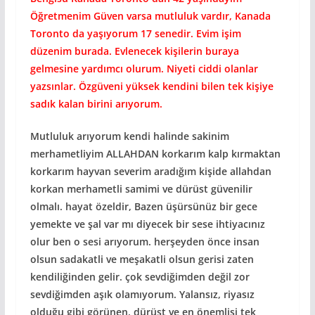
Öğretmenim Güven varsa mutluluk vardır, Kanada
Toronto da yaşıyorum 17 senedir. Evim işim
düzenim burada. Evlenecek kişilerin buraya
gelmesine yardımcı olurum. Niyeti ciddi olanlar
yazsınlar. Özgüveni yüksek kendini bilen tek kişiye
sadık kalan birini arıyorum.
Mutluluk arıyorum kendi halinde sakinim
merhametliyim ALLAHDAN korkarım kalp kırmaktan
korkarım hayvan severim aradığım kişide allahdan
korkan merhametli samimi ve dürüst güvenilir
olmalı. hayat özeldir, Bazen üşürsünüz bir gece
yemekte ve şal var mı diyecek bir sese ihtiyacınız
olur ben o sesi arıyorum. herşeyden önce insan
olsun sadakatli ve meşakatli olsun gerisi zaten
kendiliğinden gelir. çok sevdiğimden değil zor
sevdiğimden aşık olamıyorum. Yalansız, riyasız
olduğu gibi görünen, dürüst ve en önemlisi tek