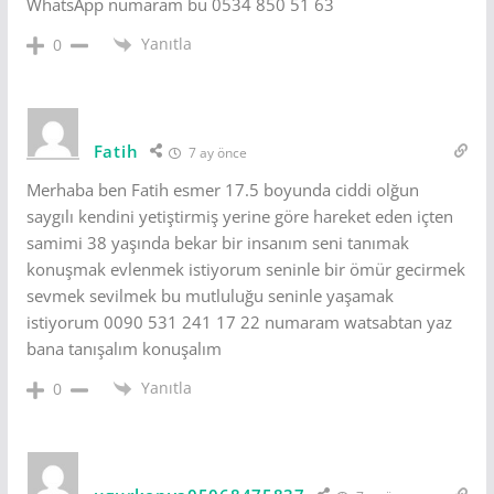
WhatsApp numaram bu 0534 850 51 63
Yanıtla
0
Fatih
7 ay önce
Merhaba ben Fatih esmer 17.5 boyunda ciddi olğun
saygılı kendini yetiştirmiş yerine göre hareket eden içten
samimi 38 yaşında bekar bir insanım seni tanımak
konuşmak evlenmek istiyorum seninle bir ömür gecirmek
sevmek sevilmek bu mutluluğu seninle yaşamak
istiyorum 0090 531 241 17 22 numaram watsabtan yaz
bana tanışalım konuşalım
Yanıtla
0