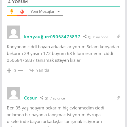
4
YORUM
Yeni Mesajlar
konyauğurr05068475837
6 ay önce
Konyadan ciddi bayan arkadas arıyorum Selam konyadan
bekarım 29 yasım 172 boyum 68 kilom esmerim ciddi
05068475837 tanısmak isteyen kızlar.
Yanıtla
0
Cesur
7 ay önce
Ben 35 yaşındayım bekarım hiç evlenmedim ciddi
anlamda bir bayanla tanışmak istiyorum Avrupa
ülkelerinde bayan arkadaşlar tanışmak istiyorum